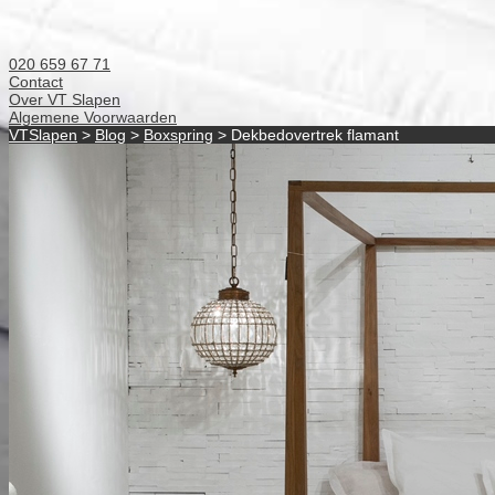
020 659 67 71
Contact
Over VT Slapen
Algemene Voorwaarden
VTSlapen
>
Blog
>
Boxspring
> Dekbedovertrek flamant