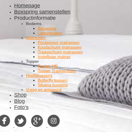
Homepage
Boxspring samenstellen
Productinformatie
Bodems
Boxspring
Lattenbodem
Matrassen
Pocketveer matrassen
Koudschuim matrassen
Traagschuim matrassen
Instelbaar matras
Topper
Topper HR
Topper Traagschuim
Hoofdkussens
Butterfly kussen
Silvana kussens
Vraag en antwoord
Shop
Blog
Foto’s